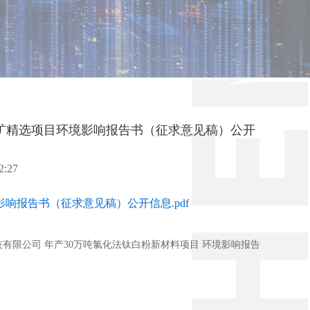
钛矿精选项目环境影响报告书（征求意见稿）公开

项目环境影响报告书（征求意见稿）公开信息.pdf
技有限公司 年产30万吨氯化法钛白粉新材料项目 环境影响报告