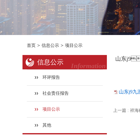
>
>
首页
信息公示
项目公示
山东j9
信息公示
Information
环评报告
山东j9九
社会责任报告
项目公示
上一篇 : 祥
其他