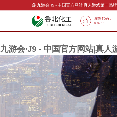
九游会·J9 - 中国官方网站|真
九游会·J9 - 中国官方网站|真人游戏第一品牌
股票代码：
600727
九游会·J9 - 中国官方网站|真