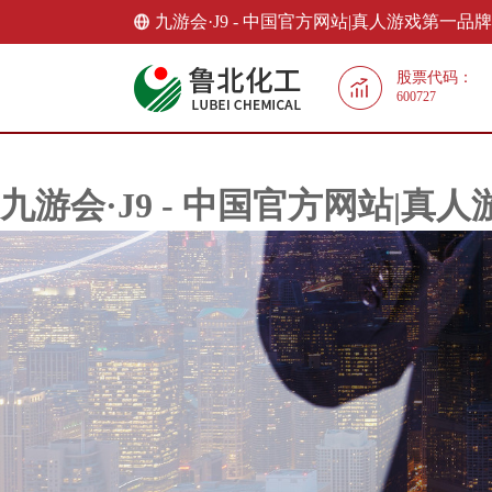
九游会·J9 - 中国官方网站|真
九游会·J9 - 中国官方网站|真人游戏第一品牌
股票代码：
600727
九游会·J9 - 中国官方网站|真